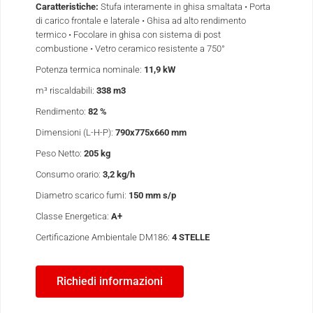
Caratteristiche:
Stufa interamente in ghisa smaltata • Porta
di carico frontale e laterale • Ghisa ad alto rendimento
termico • Focolare in ghisa con sistema di post
combustione • Vetro ceramico resistente a 750°
Potenza termica nominale:
11,9 kW
m³ riscaldabili:
338 m
3
Rendimento:
82 %
Dimensioni (L-H-P):
790x775x660 mm
Peso Netto:
205 kg
Consumo orario:
3,2 kg/h
Diametro scarico fumi:
150 mm s/p
Classe Energetica:
A
+
Certificazione Ambientale DM186:
4 STELLE
Richiedi informazioni