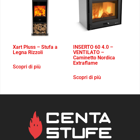
Xart Pluss – Stufa a
INSERTO 60 4.0 –
Legna Rizzoli
VENTILATO –
Caminetto Nordica
Extraflame
Scopri di più
Scopri di più