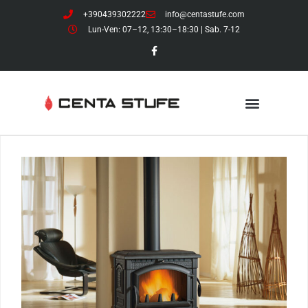
+390439302222
info@centastufe.com
Lun-Ven: 07–12, 13:30–18:30 | Sab. 7-12