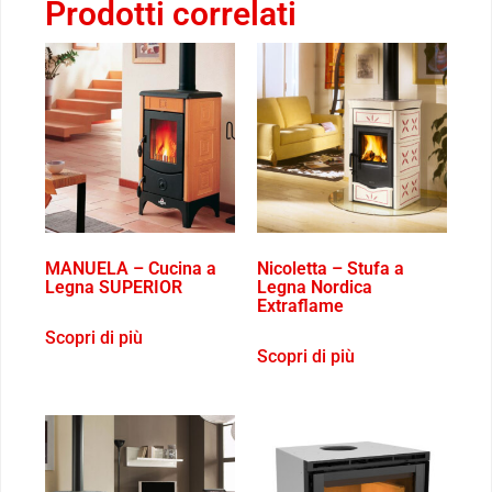
Prodotti correlati
MANUELA – Cucina a
Nicoletta – Stufa a
Legna SUPERIOR
Legna Nordica
Extraflame
Scopri di più
Scopri di più