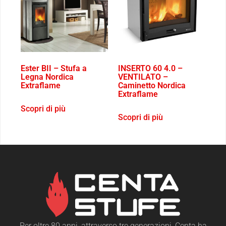
Ester BII – Stufa a
INSERTO 60 4.0 –
Legna Nordica
VENTILATO –
Extraflame
Caminetto Nordica
Extraflame
Scopri di più
Scopri di più
Per oltre 80 anni, attraverso tre generazioni, Centa ha