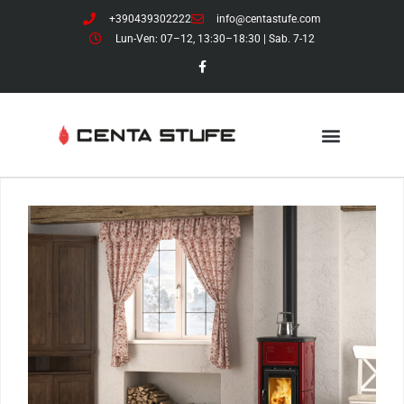
+390439302222
info@centastufe.com
Lun-Ven: 07–12, 13:30–18:30 | Sab. 7-12