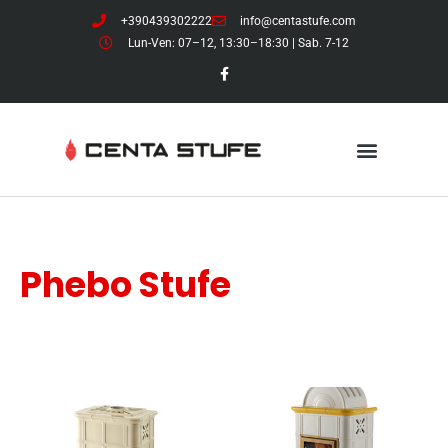
+390439302222
info@centastufe.com
Lun-Ven: 07–12, 13:30–18:30 | Sab. 7-12
Phebo Stufe