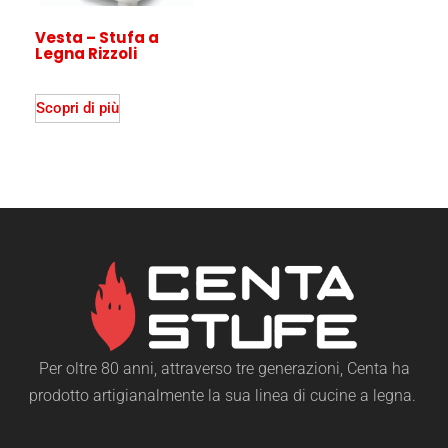
Vesta – Stufa a
Legna Rizzoli
Scopri di più
Per oltre 80 anni, attraverso tre generazioni, Centa ha
prodotto artigianalmente la sua linea di cucine a legna.