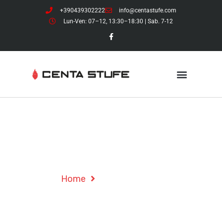
+390439302222
info@centastufe.com
Lun-Ven: 07–12, 13:30–18:30 | Sab. 7-12
Project Details
Home
Project Details