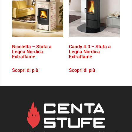
Nicoletta – Stufa a
Candy 4.0 – Stufa a
Legna Nordica
Legna Nordica
Extraflame
Extraflame
Scopri di più
Scopri di più