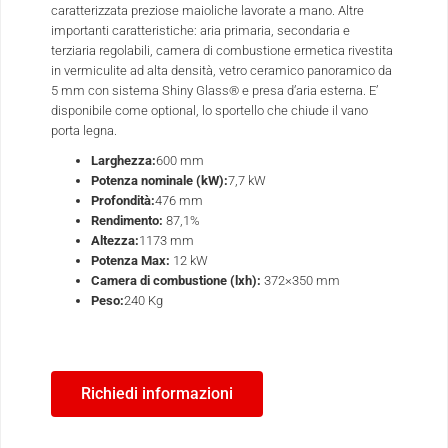
caratterizzata preziose maioliche lavorate a mano. Altre
importanti caratteristiche: aria primaria, secondaria e
terziaria regolabili, camera di combustione ermetica rivestita
in vermiculite ad alta densità, vetro ceramico panoramico da
5 mm con sistema Shiny Glass® e presa d’aria esterna. E’
disponibile come optional, lo sportello che chiude il vano
porta legna.
Larghezza:
600 mm
Potenza nominale (kW):
7,7 kW
Profondità:
476 mm
Rendimento:
87,1%
Altezza:
1173 mm
Potenza Max:
12 kW
Camera di combustione (lxh):
372×350 mm
Peso:
240
Kg
Richiedi informazioni