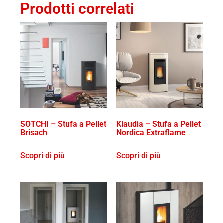
Prodotti correlati
SOTCHI – Stufa a Pellet
Klaudia – Stufa a Pellet
Brisach
Nordica Extraflame
Scopri di più
Scopri di più