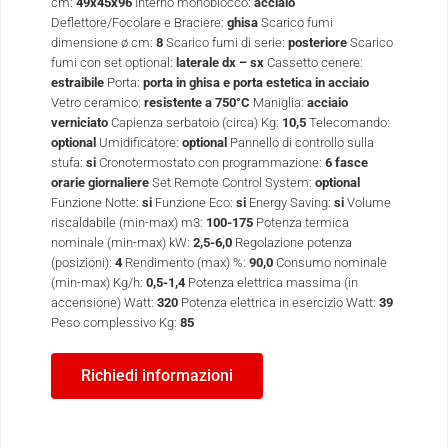
cm:
49x45x96
Interno monoblocco:
acciaio
Deflettore/Focolare e Braciere:
ghisa
Scarico fumi
dimensione ø cm:
8
Scarico fumi di serie:
posteriore
Scarico
fumi con set optional:
laterale dx – sx
Cassetto cenere:
estraibile
Porta:
porta in ghisa e porta estetica in acciaio
Vetro ceramico:
resistente a 750°C
Maniglia:
acciaio
verniciato
Capienza serbatoio (circa) Kg:
10,5
Telecomando:
optional
Umidificatore:
optional
Pannello di controllo sulla
stufa:
si
Cronotermostato con programmazione:
6 fasce
orarie giornaliere
Set Remote Control System:
optional
Funzione Notte:
si
Funzione Eco:
si
Energy Saving:
si
Volume
riscaldabile (min-max) m3:
100-175
Potenza termica
nominale (min-max) kW:
2,5-6,0
Regolazione potenza
(posizioni):
4
Rendimento (max) %:
90,0
Consumo nominale
(min-max) Kg/h:
0,5-1,4
Potenza elettrica massima (in
accensione) Watt:
320
Potenza elettrica in esercizio Watt:
39
Peso complessivo Kg:
85
Richiedi informazioni