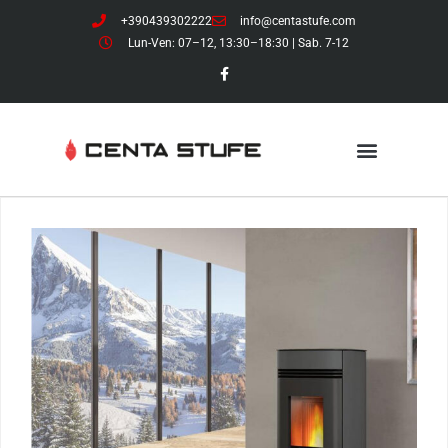
+390439302222
info@centastufe.com
Lun-Ven: 07–12, 13:30–18:30 | Sab. 7-12